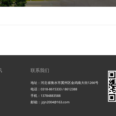
讯
联系我们
地址：河北省衡水市冀州区金鸡南大街1266号
电话：0318-8615333 / 8612388
手机：13784883588
邮箱:：jzjn2004@163.com