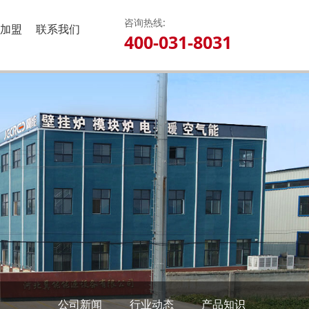
咨询热线:
加盟
联系我们
400-031-8031
公司新闻
行业动态
产品知识