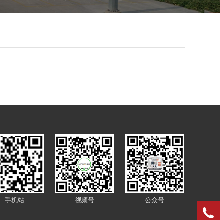
手机站
视频号
公众号